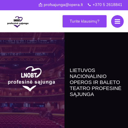
Pereiti
📩 profsajunga@opera.lt 📞 +370 5 2618841
prie
Main
turinio
Turite klausimų?
Men
LIETUVOS
NACIONALINIO
OPEROS IR BALETO
TEATRO PROFESINĖ
SĄJUNGA