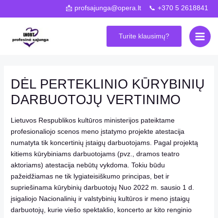
Pereiti
Navigacija
📩 profsajunga@opera.lt 📞 +370 5 2618841
prie
tarp
Main
turinio
įrašų
Turite klausimų?
Men
DĖL PERTEKLINIO KŪRYBINIŲ
DARBUOTOJŲ VERTINIMO
Lietuvos Respublikos kultūros ministerijos pateiktame
profesionaliojo scenos meno įstatymo projekte atestacija
numatyta tik koncertinių įstaigų darbuotojams. Pagal projektą
kitiems kūrybiniams darbuotojams (pvz., dramos teatro
aktoriams) atestacija nebūtų vykdoma. Tokiu būdu
pažeidžiamas ne tik lygiateisiškumo principas, bet ir
supriešinama kūrybinių darbuotojų Nuo 2022 m. sausio 1 d.
įsigaliojo Nacionalinių ir valstybinių kultūros ir meno įstaigų
darbuotojų, kurie viešo spektaklio, koncerto ar kito renginio