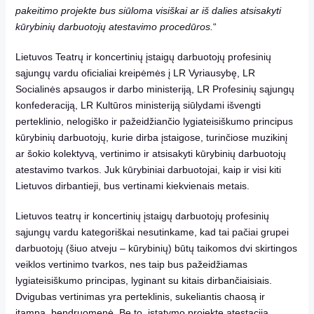
pakeitimo projekte bus siūloma visiškai ar iš dalies atsisakyti
kūrybinių darbuotojų atestavimo procedūros.
“
Lietuvos Teatrų ir koncertinių įstaigų darbuotojų profesinių
sąjungų vardu oficialiai kreipėmės į LR Vyriausybę, LR
Socialinės apsaugos ir darbo ministeriją, LR Profesinių sąjungų
konfederaciją, LR Kultūros ministeriją siūlydami išvengti
perteklinio, nelogiško ir pažeidžiančio lygiateisiškumo principus
kūrybinių darbuotojų, kurie dirba įstaigose, turinčiose muzikinį
ar šokio kolektyvą, vertinimo ir atsisakyti kūrybinių darbuotojų
atestavimo tvarkos. Juk kūrybiniai darbuotojai, kaip ir visi kiti
Lietuvos dirbantieji, bus vertinami kiekvienais metais.
Lietuvos teatrų ir koncertinių įstaigų darbuotojų profesinių
sąjungų vardu kategoriškai nesutinkame, kad tai pačiai grupei
darbuotojų (šiuo atveju – kūrybinių) būtų taikomos dvi skirtingos
veiklos vertinimo tvarkos, nes taip bus pažeidžiamas
lygiateisiškumo principas, lyginant su kitais dirbančiaisiais.
Dvigubas vertinimas yra perteklinis, sukeliantis chaosą ir
įtampą. bendruomenė. Be to, įstatymo projekte atestacija