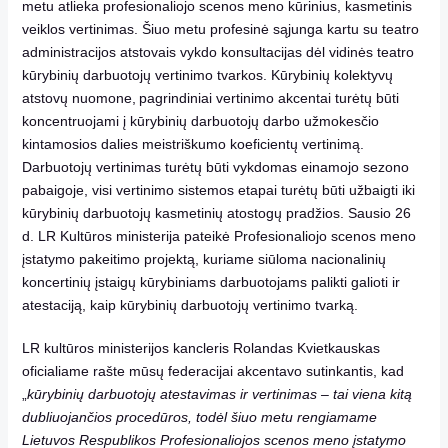
metu atlieka profesionaliojo scenos meno kūrinius, kasmetinis
veiklos vertinimas. Šiuo metu profesinė sąjunga kartu su teatro
administracijos atstovais vykdo konsultacijas dėl vidinės teatro
kūrybinių darbuotojų vertinimo tvarkos. Kūrybinių kolektyvų
atstovų nuomone, pagrindiniai vertinimo akcentai turėtų būti
koncentruojami į kūrybinių darbuotojų darbo užmokesčio
kintamosios dalies meistriškumo koeficientų vertinimą.
Darbuotojų vertinimas turėtų būti vykdomas einamojo sezono
pabaigoje, visi vertinimo sistemos etapai turėtų būti užbaigti iki
kūrybinių darbuotojų kasmetinių atostogų pradžios. Sausio 26
d. LR Kultūros ministerija pateikė Profesionaliojo scenos meno
įstatymo pakeitimo projektą, kuriame siūloma nacionalinių
koncertinių įstaigų kūrybiniams darbuotojams palikti galioti ir
atestaciją, kaip kūrybinių darbuotojų vertinimo tvarką.
LR kultūros ministerijos kancleris Rolandas Kvietkauskas
oficialiame rašte mūsų federacijai akcentavo sutinkantis, kad
„
kūrybinių darbuotojų atestavimas ir vertinimas – tai viena kitą
dubliuojančios procedūros, todėl šiuo metu rengiamame
Lietuvos Respublikos Profesionaliojos scenos meno įstatymo