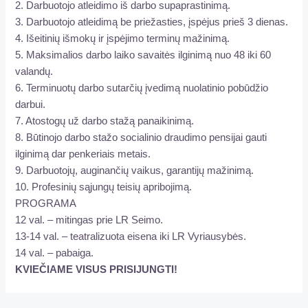
2. Darbuotojo atleidimo iš darbo supaprastinimą.
3. Darbuotojo atleidimą be priežasties, įspėjus prieš 3 dienas.
4. Išeitinių išmokų ir įspėjimo terminų mažinimą.
5. Maksimalios darbo laiko savaitės ilginimą nuo 48 iki 60
valandų.
6. Terminuotų darbo sutarčių įvedimą nuolatinio pobūdžio
darbui.
7. Atostogų už darbo stažą panaikinimą.
8. Būtinojo darbo stažo socialinio draudimo pensijai gauti
ilginimą dar penkeriais metais.
9. Darbuotojų, auginančių vaikus, garantijų mažinimą.
10. Profesinių sąjungų teisių apribojimą.
PROGRAMA
12 val. – mitingas prie LR Seimo.
13-14 val. – teatralizuota eisena iki LR Vyriausybės.
14 val. – pabaiga.
KVIEČIAME VISUS PRISIJUNGTI!