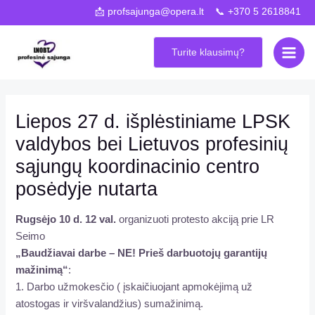
Pereiti
Navigacija
📩 profsajunga@opera.lt 📞 +370 5 2618841
prie
tarp
Main
turinio
įrašų
Turite klausimų?
Men
Liepos 27 d. išplėstiniame LPSK
valdybos bei Lietuvos profesinių
sąjungų koordinacinio centro
posėdyje nutarta
Rugsėjo 10 d. 12 val.
organizuoti protesto akciją prie LR
Seimo
„Baudžiavai darbe – NE! Prieš darbuotojų garantijų
mažinimą“
:
1. Darbo užmokesčio ( įskaičiuojant apmokėjimą už
atostogas ir viršvalandžius) sumažinimą.